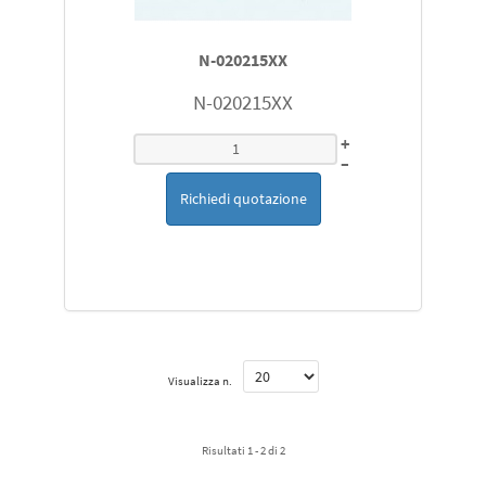
N-020215XX
N-020215XX
+
–
Richiedi quotazione
Visualizza n.
Risultati 1 - 2 di 2