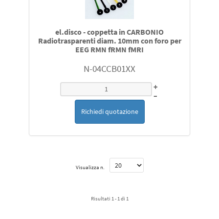
el.disco - coppetta in CARBONIO
Radiotrasparenti diam. 10mm con foro per
EEG RMN fRMN fMRI
N-04CCB01XX
+
–
Richiedi quotazione
Visualizza n.
Risultati 1 - 1 di 1