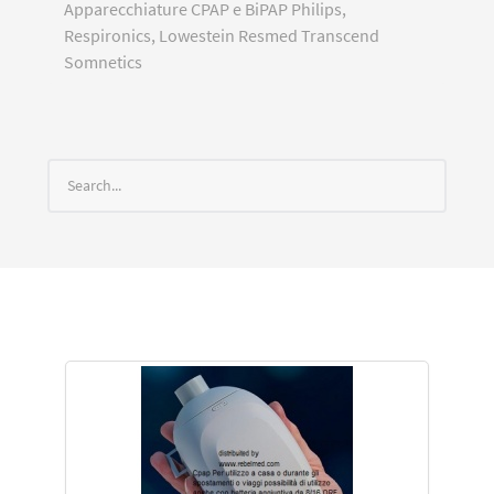
Apparecchiature CPAP e BiPAP Philips,
Respironics, Lowestein Resmed Transcend
Somnetics