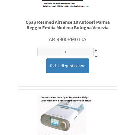
Cpap Resmed Airsense 10 Autoset Parma
Reggio Emilia Modena Bologna Venezia
AR-4900RM010A
+
–
Richiedi quotazione