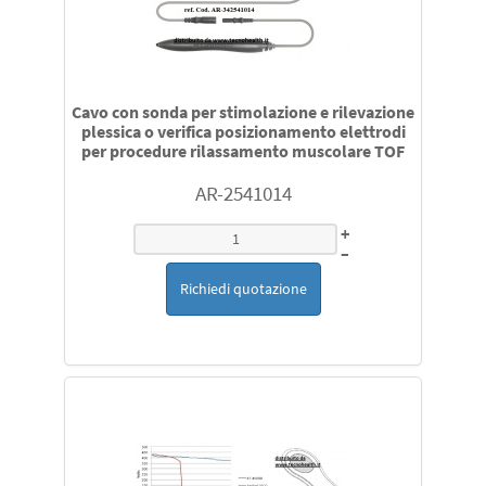
Ricambi per Fisher & Paykel HC 550 MR 730 850 880 810
730 MR 890
Ricambi Siemens Monitor SC o Draeger Affinity e altri
Cavo con sonda per stimolazione e rilevazione
plessica o verifica posizionamento elettrodi
per procedure rilassamento muscolare TOF
sensori e cavi di estensione per la rilevazione saturazione
ossigeno SpO2compatibili con Philips Nellcor Ge Medical
AR-2541014
datex Ohmeda Nihon Kohden Siemens Draeger
Datascope Mindray Biolight altri
+
–
sensori temperatura per Draeger Philips Mindray
Richiedi quotazione
Siemens Biolight Datascope Hill Room Atom datex
Ohmed Ge Medical compatibili